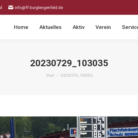
ld
info@ff-burglengenfeld.de
Home
Aktuelles
Aktiv
Verein
Servic
20230729_103035
Sie befinden sich hier:
Start
20230729_103035