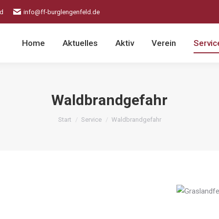
ld
info@ff-burglengenfeld.de
Home
Aktuelles
Aktiv
Verein
Servic
Waldbrandgefahr
Sie befinden sich hier:
Start
Service
Waldbrandgefahr