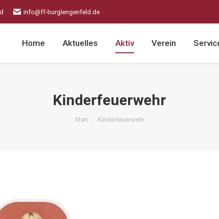
ld
info@ff-burglengenfeld.de
Home
Aktuelles
Aktiv
Verein
Servic
Kinderfeuerwehr
Sie befinden sich hier:
Start
Kinderfeuerwehr