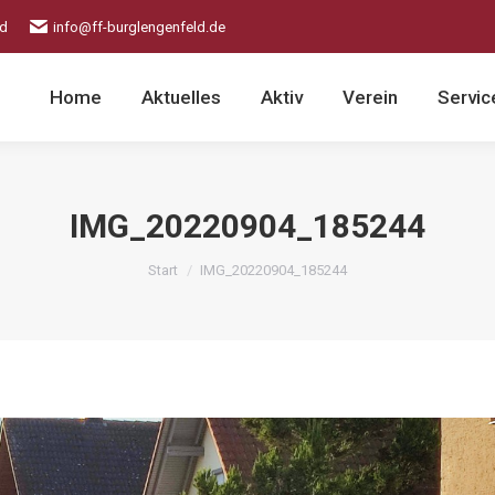
ld
info@ff-burglengenfeld.de
Home
Aktuelles
Aktiv
Verein
Servic
IMG_20220904_185244
Sie befinden sich hier:
Start
IMG_20220904_185244