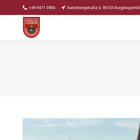
+49 9471 5900
Gutenbergstraße 3, 93133 Burglengenfe