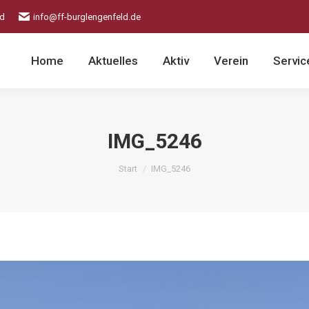
ld
info@ff-burglengenfeld.de
Home
Aktuelles
Aktiv
Verein
Servic
IMG_5246
Sie befinden sich hier:
Start
IMG_5246