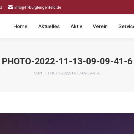
ld
info@ff-burglengenfeld.de
Home
Aktuelles
Aktiv
Verein
Servic
PHOTO-2022-11-13-09-09-41-6
Sie befinden sich hier:
Start
PHOTO-2022-11-13-09-09-41-6