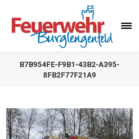
B7B954FE-F9B1-43B2-A395-
8FB2F77F21A9
Sie befinden sich hier: