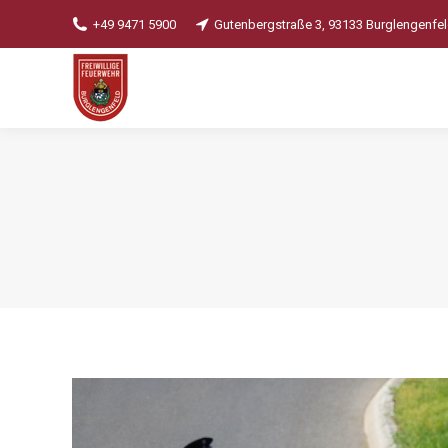
+49 9471 5900
Gutenbergstraße 3, 93133 Burglengenfe