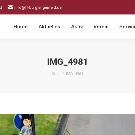
ld
info@ff-burglengenfeld.de
Home
Aktuelles
Aktiv
Verein
Servic
IMG_4981
Sie befinden sich hier:
Start
IMG_4981