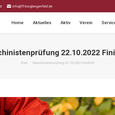
ld
info@ff-burglengenfeld.de
Home
Aktuelles
Aktiv
Verein
Servic
hinistenprüfung 22.10.2022 Fin
Sie befinden sich hier:
Start
Maschinistenprüfung 22.10.2022 Finish39