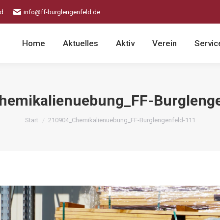
ld
info@ff-burglengenfeld.de
Home
Aktuelles
Aktiv
Verein
Servic
hemikalienuebung_FF-Burglenge
Sie befinden sich hier:
Start
210904_Chemikalienuebung_FF-Burglengenfeld-111