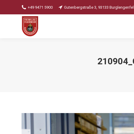
+49 9471 5900
Gutenbergstraße 3, 93133 Burglengenfe
210904_