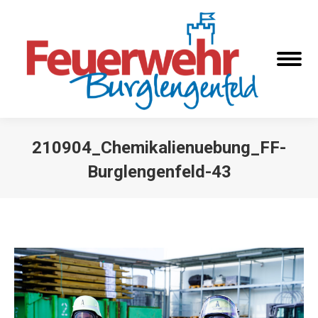
210904_Chemikalienuebung_FF-
Burglengenfeld-43
Sie befinden sich hier: