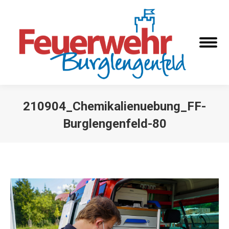
210904_Chemikalienuebung_FF-
Burglengenfeld-80
Sie befinden sich hier: