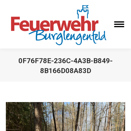
0F76F78E-236C-4A3B-B849-
8B166D08A83D
Sie befinden sich hier: