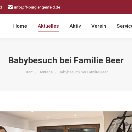
ld
info@ff-burglengenfeld.de
Home
Aktuelles
Aktiv
Verein
Servic
Babybesuch bei Familie Beer
Sie befinden sich hier:
Start
Beiträge
Babybesuch bei Familie Beer