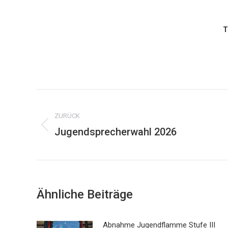
T
Kommentarnavigation
ZURÜCK
Jugendsprecherwahl 2026
Vorheriger
Beitrag:
Ähnliche Beiträge
Abnahme Jugendflamme Stufe III