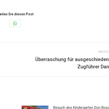
eilen Sie diesen Post
Share
on
WhatsApp
NÄCHS
Überraschung für ausgeschiede
Nächster
Zugführer Da
Beitrag:
Besuch des Kindergarten Don Bos