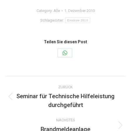
Category:
Alle
1. Dezember 2010
Schlagwörter:
Einsätze 2010
Teilen Sie diesen Post
Share
on
WhatsApp
Kommentarnavigation
ZURÜCK
Seminar für Technische Hilfeleistung
Vorheriger
durchgeführt
Beitrag:
NÄCHSTES
Brandmeldeanlage
Nächster