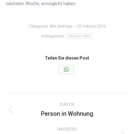
nächsten Woche, ermöglicht haben.
Categories:
Alle
,
Beiträge
25. Februar 2016
Schlagwörter:
Aktuelles 2016
Teilen Sie diesen Post
Share
on
WhatsApp
Kommentarnavigation
ZURÜCK
Person in Wohnung
Vorheriger
Beitrag:
NÄCHSTES