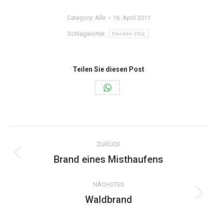
Category:
Alle
16. April 2011
Schlagwörter:
Einsätze 2011
Teilen Sie diesen Post
Share
on
WhatsApp
Kommentarnavigation
ZURÜCK
Brand eines Misthaufens
Vorheriger
Beitrag:
NÄCHSTES
Waldbrand
Nächster
Beitrag: