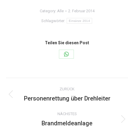
Category:
Alle
2. Februar 2014
Schlagwörter:
Einsätze 2014
Teilen Sie diesen Post
Share
on
WhatsApp
Kommentarnavigation
ZURÜCK
Personenrettung über Drehleiter
Vorheriger
Beitrag:
NÄCHSTES
Brandmeldeanlage
Nächster
Beitrag: