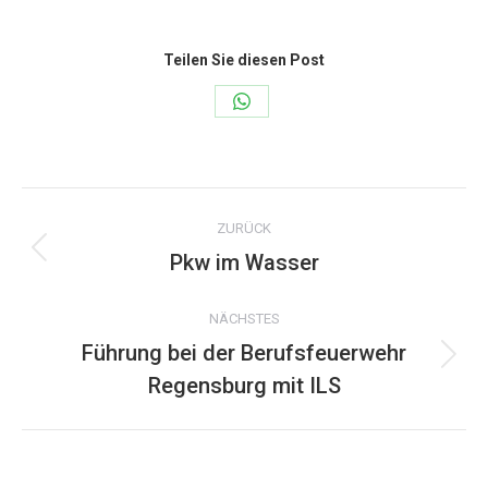
Teilen Sie diesen Post
Share
on
WhatsApp
Kommentarnavigation
ZURÜCK
Pkw im Wasser
Vorheriger
Beitrag:
NÄCHSTES
Führung bei der Berufsfeuerwehr
Nächster
Regensburg mit ILS
Beitrag: