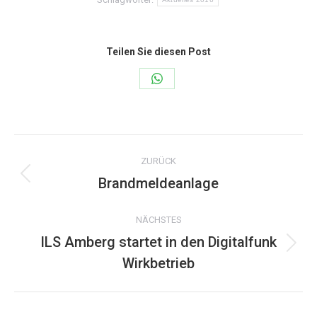
Teilen Sie diesen Post
Share
on
WhatsApp
Kommentarnavigation
ZURÜCK
Brandmeldeanlage
Vorheriger
Beitrag:
NÄCHSTES
ILS Amberg startet in den Digitalfunk
Nächster
Wirkbetrieb
Beitrag: