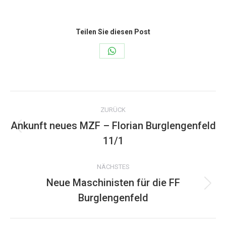
Teilen Sie diesen Post
Share
on
WhatsApp
Kommentarnavigation
ZURÜCK
Ankunft neues MZF – Florian Burglengenfeld
Vorheriger
11/1
Beitrag:
NÄCHSTES
Neue Maschinisten für die FF
Nächster
Burglengenfeld
Beitrag: