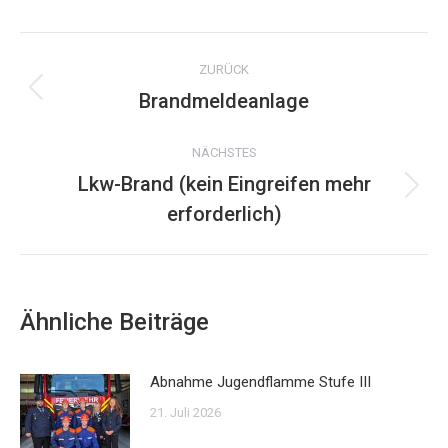
WhatsApp
Kommentarnavigation
ZURÜCK
Brandmeldeanlage
Vorheriger
Beitrag:
NÄCHSTES
Lkw-Brand (kein Eingreifen mehr
Nächster
erforderlich)
Beitrag:
Ähnliche Beiträge
Abnahme Jugendflamme Stufe III
21. Juli 2026