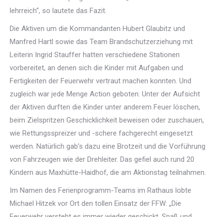
lehrreich“, so lautete das Fazit.
Die Aktiven um die Kommandanten Hubert Glaubitz und
Manfred Hartl sowie das Team Brandschutzerziehung mit
Leiterin Ingrid Stauffer hatten verschiedene Stationen
vorbereitet, an denen sich die Kinder mit Aufgaben und
Fertigkeiten der Feuerwehr vertraut machen konnten. Und
zugleich war jede Menge Action geboten: Unter der Aufsicht
der Aktiven durften die Kinder unter anderem Feuer löschen,
beim Zielspritzen Geschicklichkeit beweisen oder zuschauen,
wie Rettungsspreizer und -schere fachgerecht eingesetzt
werden. Natürlich gab’s dazu eine Brotzeit und die Vorführung
von Fahrzeugen wie der Drehleiter. Das gefiel auch rund 20
Kindern aus Maxhütte-Haidhof, die am Aktionstag teilnahmen.
Im Namen des Ferienprogramm-Teams im Rathaus lobte
Michael Hitzek vor Ort den tollen Einsatz der FFW: „Die
Feuerwehr versteht es immer wieder geschickt, Spaß und