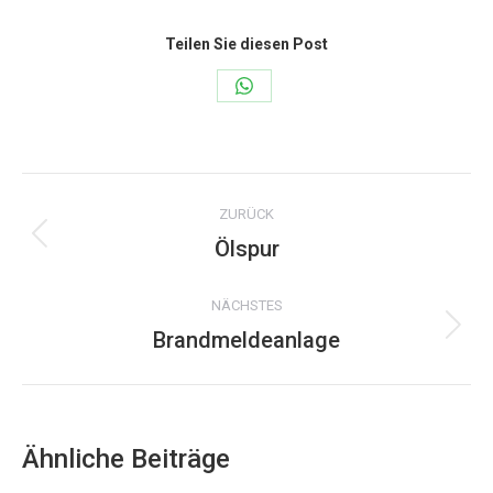
Teilen Sie diesen Post
Share
on
WhatsApp
Kommentarnavigation
ZURÜCK
Ölspur
Vorheriger
Beitrag:
NÄCHSTES
Brandmeldeanlage
Nächster
Beitrag:
Ähnliche Beiträge