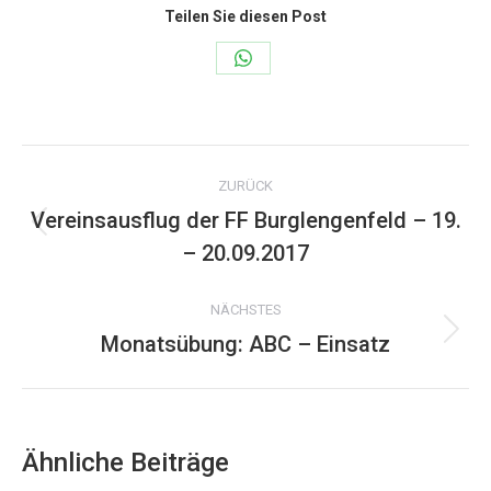
Teilen Sie diesen Post
Share
on
WhatsApp
Kommentarnavigation
ZURÜCK
Vereinsausflug der FF Burglengenfeld – 19.
Vorheriger
– 20.09.2017
Beitrag:
NÄCHSTES
Monatsübung: ABC – Einsatz
Nächster
Beitrag:
Ähnliche Beiträge