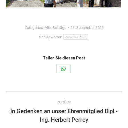
Categories:
Alle
,
Beiträge
23. September 2025
Schlagwörter:
Aktuelles 2025
Teilen Sie diesen Post
Share
on
WhatsApp
Kommentarnavigation
ZURÜCK
In Gedenken an unser Ehrenmitglied Dipl.-
Vorheriger
Ing. Herbert Perrey
Beitrag: