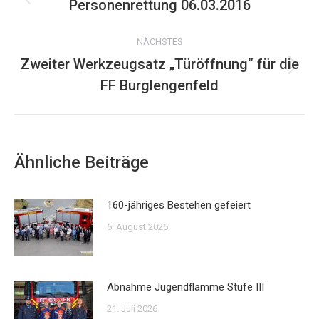
Personenrettung 06.03.2016
Vorheriger
Beitrag:
NÄCHSTES
Zweiter Werkzeugsatz „Türöffnung“ für die
Nächster
FF Burglengenfeld
Beitrag:
Ähnliche Beiträge
160-jähriges Bestehen gefeiert
6. August 2026
Abnahme Jugendflamme Stufe III
21. Juli 2026