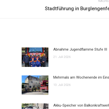
NÄCHS
Stadtführung in Burglengenf
Nächster
Beitrag:
Abnahme Jugendflamme Stufe III
21. Juli 2026
Mehrmals am Wochenende im Ein
13. Juli 2026
Akku-Speicher von Balkonkraftwer