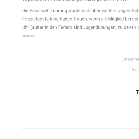
Die Feuerwehrführung würde sich über weitere Jugendliche
Freizeitgestaltung haben freuen, wenn sie Mitglied bei 
Uhr (außer in den Ferien) sind Jugendübungen, zu denen 
wären.
Categori
Sch
T
Kommentarnavigation