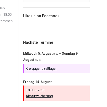
llen
um 18.00
Like us on Facebook!
llkommen
Nächste Termine
Mittwoch
5.
August
–
Sonntag
9.
8:00
August
15:30
Kreisjugendzeltlager
Freitag
14.
August
18:00
– 20:30
Absturzsicherung