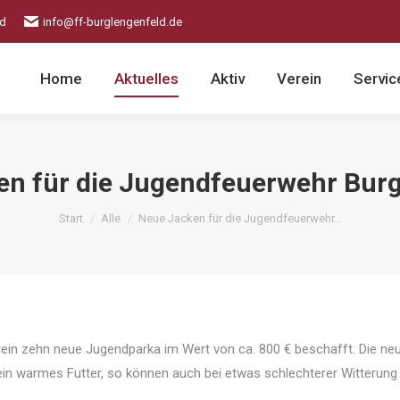
ld
info@ff-burglengenfeld.de
Home
Aktuelles
Aktiv
Verein
Servic
en für die Jugendfeuerwehr Burg
Sie befinden sich hier:
Start
Alle
Neue Jacken für die Jugendfeuerwehr…
in zehn neue Jugendparka im Wert von ca. 800 € beschafft. Die ne
n warmes Futter, so können auch bei etwas schlechterer Witterung 