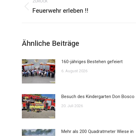
ZURÜCK
Feuerwehr erleben !!
Vorheriger
Beitrag:
Ähnliche Beiträge
160-jähriges Bestehen gefeiert
6. August 2026
Besuch des Kindergarten Don Bosco
20. Juli 2026
Mehr als 200 Quadratmeter Wiese in