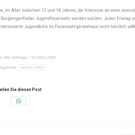
, im Alter zwischen 12 und 18 Jahren, die Interesse an einer sinnvo
der Burglengenfelder Jugendfeuerwehr werden würden. Jeden Freitag 
interessierte Jugendliche im Feuerwehrgerätehaus recht herzlich wi
es:
Alle
,
Beiträge
25. März 2009
lagwörter:
Aktuelles 2009
eilen Sie diesen Post
Share
on
WhatsApp