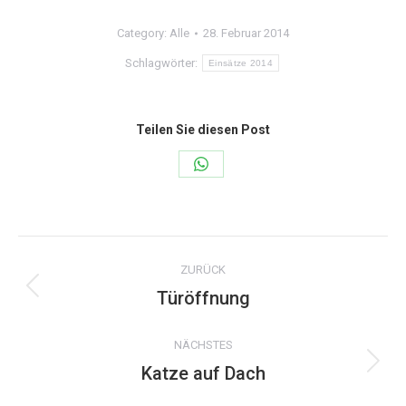
Category:
Alle
28. Februar 2014
Schlagwörter:
Einsätze 2014
Teilen Sie diesen Post
Share
on
WhatsApp
Kommentarnavigation
ZURÜCK
Türöffnung
Vorheriger
Beitrag:
NÄCHSTES
Katze auf Dach
Nächster
Beitrag: