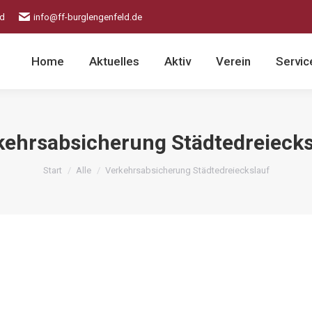
ld
info@ff-burglengenfeld.de
Home
Aktuelles
Aktiv
Verein
Servic
kehrsabsicherung Städtedreiecks
Sie befinden sich hier:
Start
Alle
Verkehrsabsicherung Städtedreieckslauf