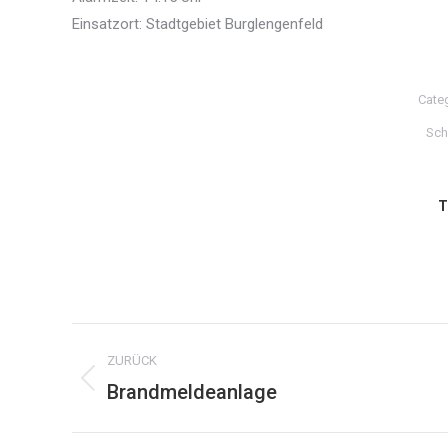
Einsatzort: Stadtgebiet Burglengenfeld
Cate
Sch
T
Kommentarnavigation
ZURÜCK
Brandmeldeanlage
Vorheriger
Beitrag: