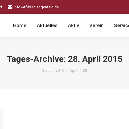
ld
info@ff-burglengenfeld.de
Home
Aktuelles
Aktiv
Verein
Servic
Tages-Archive:
28. April 2015
Sie befinden sich hier:
Start
2015
April
28