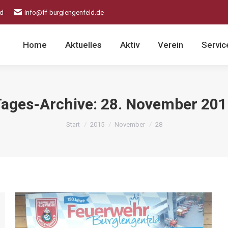
ld
info@ff-burglengenfeld.de
Home
Aktuelles
Aktiv
Verein
Servic
Tages-Archive:
28. November 201
Sie befinden sich hier:
Start
2015
November
28