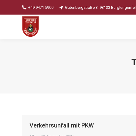
+49 9471 5900
Gutenbergstraße 3, 93133 Burglengenfe
Verkehrsunfall mit PKW