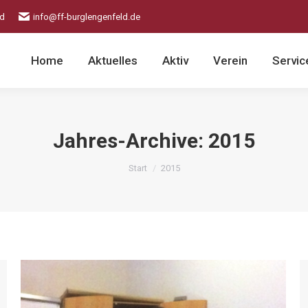
ld
info@ff-burglengenfeld.de
Home
Aktuelles
Aktiv
Verein
Servic
Jahres-Archive:
2015
Sie befinden sich hier:
Start
2015