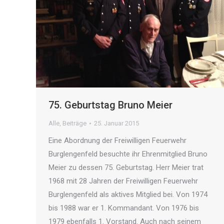
75. Geburtstag Bruno Meier
Alle
,
Beiträge
25. Januar 2015
Eine Abordnung der Freiwilligen Feuerwehr
Burglengenfeld besuchte ihr Ehrenmitglied Bruno
Meier zu dessen 75. Geburtstag. Herr Meier trat
1968 mit 28 Jahren der Freiwilligen Feuerwehr
Burglengenfeld als aktives Mitglied bei. Von 1974
bis 1988 war er 1. Kommandant. Von 1976 bis
1979 ebenfalls 1. Vorstand. Auch nach seinem