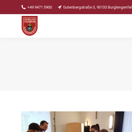
+49 9471 5900
Gutenbergstraße 3, 93133 Burglengenfe