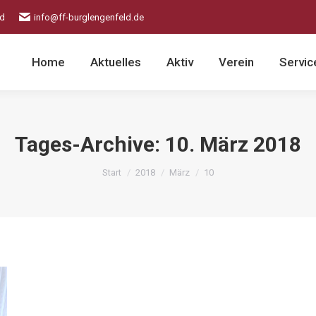
ld
info@ff-burglengenfeld.de
Home
Aktuelles
Aktiv
Verein
Servic
Tages-Archive:
10. März 2018
Sie befinden sich hier:
Start
2018
März
10