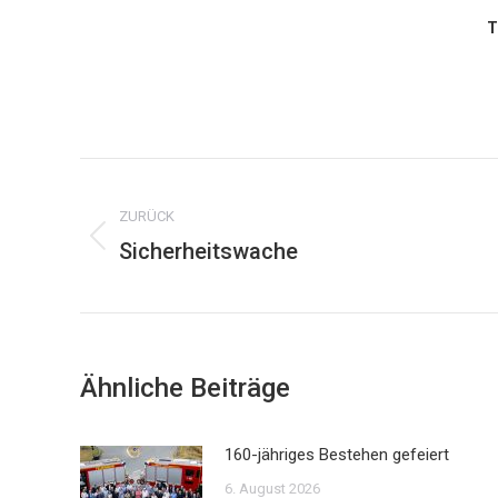
T
Kommentarnavigation
ZURÜCK
Sicherheitswache
Vorheriger
Beitrag:
Ähnliche Beiträge
160-jähriges Bestehen gefeiert
6. August 2026