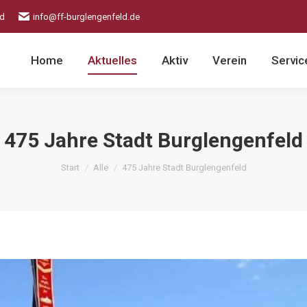
ld
info@ff-burglengenfeld.de
Home
Aktuelles
Aktiv
Verein
Servic
475 Jahre Stadt Burglengenfeld
Sie befinden sich hier:
Start
Alle
475 Jahre Stadt Burglengenfeld