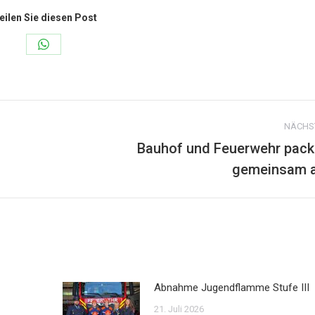
eilen Sie diesen Post
Share
on
WhatsApp
NÄCHS
Bauhof und Feuerwehr pac
Nächster
gemeinsam a
Beitrag:
Abnahme Jugendflamme Stufe III
21. Juli 2026