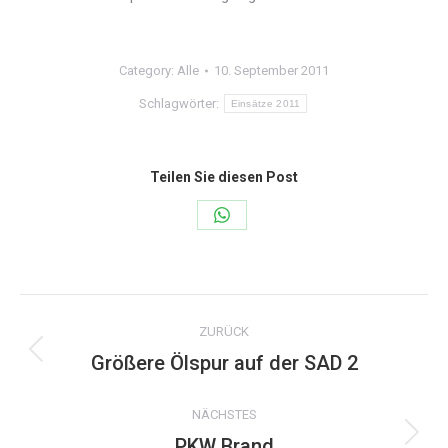
Category:
Alle
10. September 2011
Schlagwörter:
Einsätze 2011
Teilen Sie diesen Post
Share
on
WhatsApp
Kommentarnavigation
ZURÜCK
Größere Ölspur auf der SAD 2
Vorheriger
Beitrag:
NÄCHSTES
PKW Brand
Nächster