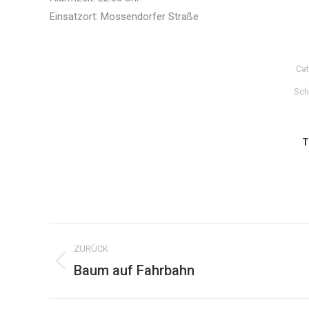
Einsatzort: Mossendorfer Straße
Cat
Sch
T
Kommentarnavigation
ZURÜCK
Baum auf Fahrbahn
Vorheriger
Beitrag: