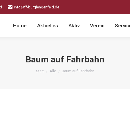
ld
info@ff-burglengenfeld.de
Home
Aktuelles
Aktiv
Verein
Servic
Baum auf Fahrbahn
Sie befinden sich hier:
Start
Alle
Baum auf Fahrbahn