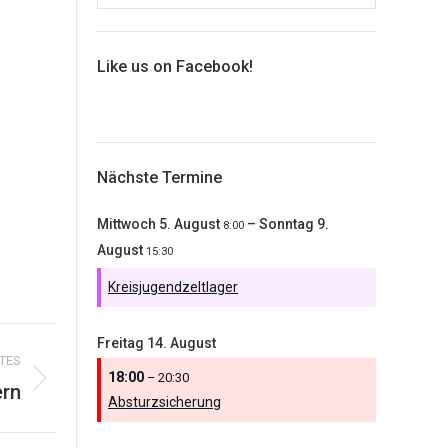
Like us on Facebook!
Nächste Termine
Mittwoch
5.
August
–
Sonntag
9.
8:00
August
15:30
Kreisjugendzeltlager
Freitag
14.
August
TES
18:00
– 20:30
ern
Absturzsicherung