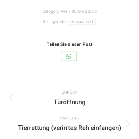
Category:
Alle
30. März 2013
Schlagwörter:
Einsätze 2013
Teilen Sie diesen Post
Share
on
WhatsApp
Kommentarnavigation
ZURÜCK
Türöffnung
Vorheriger
Beitrag:
NÄCHSTES
Tierrettung (verirrtes Reh einfangen)
Nächster
Beitrag: