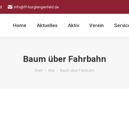
ld
info@ff-burglengenfeld.de
Home
Aktuelles
Aktiv
Verein
Servic
Baum über Fahrbahn
Sie befinden sich hier:
Start
Alle
Baum über Fahrbahn