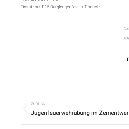
Einsatzort: B15 Burglengenfeld -> Ponholz
Cat
Sch
T
Kommentarnavigation
ZURÜCK
Jugenfeuerwehrübung im Zementwer
Vorheriger
Beitrag: