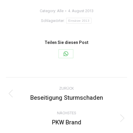
Category:
Alle
4. August 2013
Schlagwörter:
Einsätze 2013
Teilen Sie diesen Post
Share
on
WhatsApp
Kommentarnavigation
ZURÜCK
Beseitigung Sturmschaden
Vorheriger
Beitrag:
NÄCHSTES
PKW Brand
Nächster
Beitrag: