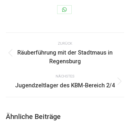
Share
on
WhatsApp
Kommentarnavigation
ZURÜCK
Räuberführung mit der Stadtmaus in
Vorheriger
Regensburg
Beitrag:
NÄCHSTES
Jugendzeltlager des KBM-Bereich 2/4
Nächster
Beitrag:
Ähnliche Beiträge