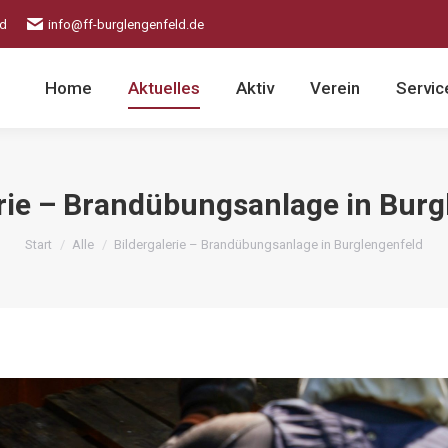
ld
info@ff-burglengenfeld.de
Home
Aktuelles
Aktiv
Verein
Servic
erie – Brandübungsanlage in Burg
Sie befinden sich hier:
Start
Alle
Bildergalerie – Brandübungsanlage in Burglengenfeld