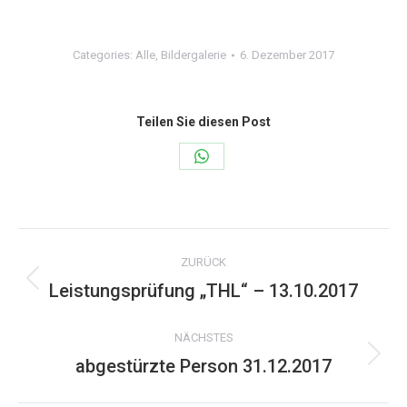
Categories:
Alle
,
Bildergalerie
6. Dezember 2017
Teilen Sie diesen Post
Share
on
WhatsApp
Kommentarnavigation
ZURÜCK
Leistungsprüfung „THL“ – 13.10.2017
Vorheriger
Beitrag:
NÄCHSTES
abgestürzte Person 31.12.2017
Nächster
Beitrag: