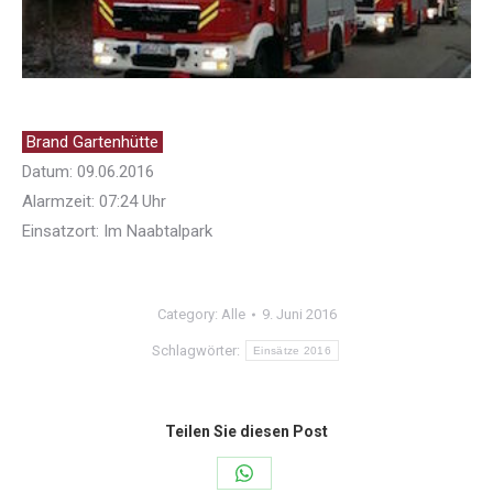
Brand Gartenhütte
Datum: 09.06.2016
Alarmzeit: 07:24 Uhr
Einsatzort: Im Naabtalpark
Category:
Alle
9. Juni 2016
Schlagwörter:
Einsätze 2016
Teilen Sie diesen Post
Share