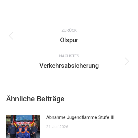
on
WhatsApp
Kommentarnavigation
ZURÜCK
Ölspur
Vorheriger
Beitrag:
NÄCHSTES
Verkehrsabsicherung
Nächster
Beitrag:
Ähnliche Beiträge
Abnahme Jugendflamme Stufe III
21. Juli 2026