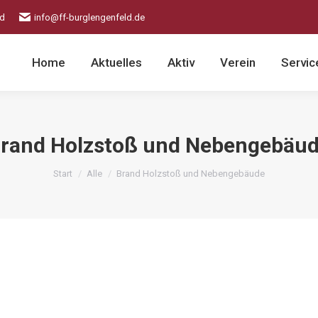
ld
info@ff-burglengenfeld.de
Home
Aktuelles
Aktiv
Verein
Servic
rand Holzstoß und Nebengebäu
Sie befinden sich hier:
Start
Alle
Brand Holzstoß und Nebengebäude