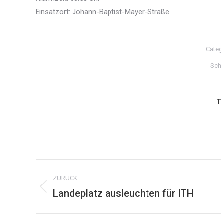
Einsatzort: Johann-Baptist-Mayer-Straße
Cate
Sch
T
Kommentarnavigation
ZURÜCK
Landeplatz ausleuchten für ITH
Vorheriger
Beitrag: