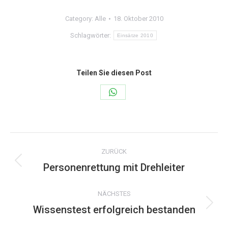
Category:
Alle
18. Oktober 2010
Schlagwörter:
Einsätze 2010
Teilen Sie diesen Post
Share
on
WhatsApp
Kommentarnavigation
ZURÜCK
Personenrettung mit Drehleiter
Vorheriger
Beitrag:
NÄCHSTES
Wissenstest erfolgreich bestanden
Nächster
Beitrag: