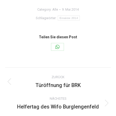
Category:
Alle
9. Mai 2014
Schlagwörter:
Einsätze 2014
Teilen Sie diesen Post
Share
on
WhatsApp
Kommentarnavigation
ZURÜCK
Türöffnung für BRK
Vorheriger
Beitrag:
NÄCHSTES
Helfertag des Wifo Burglengenfeld
Nächster
Beitrag: