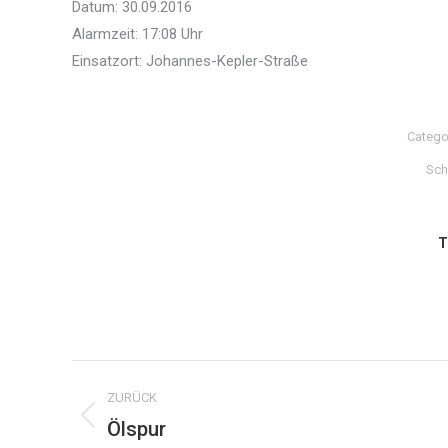
Datum: 30.09.2016
Alarmzeit: 17:08 Uhr
Einsatzort: Johannes-Kepler-Straße
Catego
Sch
T
Kommentarnavigation
ZURÜCK
Ölspur
Vorheriger