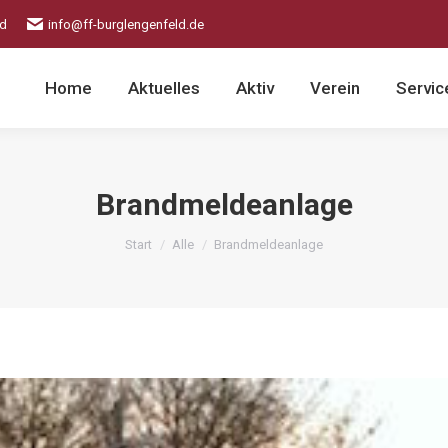
ld
info@ff-burglengenfeld.de
Home
Aktuelles
Aktiv
Verein
Servic
Brandmeldeanlage
Sie befinden sich hier:
Start
Alle
Brandmeldeanlage