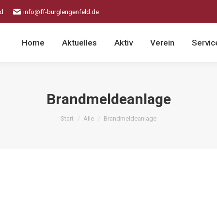
ld
info@ff-burglengenfeld.de
Home
Aktuelles
Aktiv
Verein
Servic
Brandmeldeanlage
Sie befinden sich hier:
Start
Alle
Brandmeldeanlage