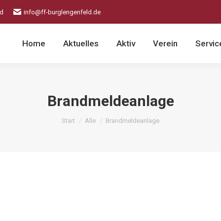
ld
info@ff-burglengenfeld.de
Home
Aktuelles
Aktiv
Verein
Servic
Brandmeldeanlage
Sie befinden sich hier:
Start
Alle
Brandmeldeanlage