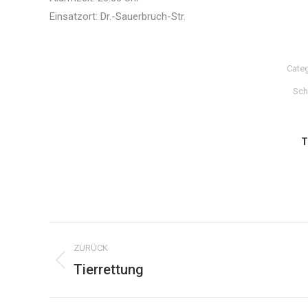
Einsatzort: Dr.-Sauerbruch-Str.
Cate
Sch
T
Kommentarnavigation
ZURÜCK
Tierrettung
Vorheriger
Beitrag: